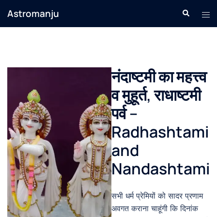
Skip
Astromanju
Search
Tog
to
men
content
नंदाष्टमी का महत्त्व
व मुहूर्त, राधाष्टमी
पर्व –
Radhashtami
and
Nandashtami
सभी धर्म प्रेमियों को सादर प्रणाम
अवगत कराना चाहूंगी कि दिनांक