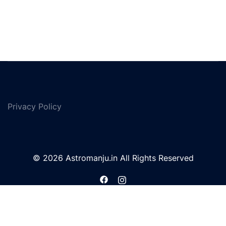
Privacy Policy
© 2026 Astromanju.in All Rights Reserved
https://www.facebook.com/profi
https://instagram.com/astro
id=100063995771258
igshid=YmM0MjE2YWMzOA